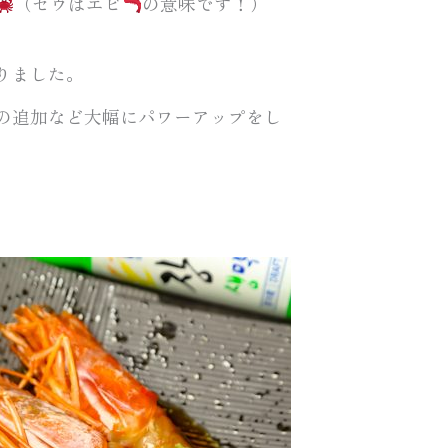
（セウはエビ
の意味です！）
りました。
の追加など大幅にパワーアップをし