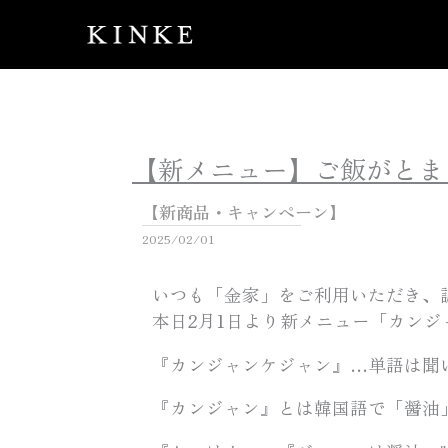
内
容
を
ス
キ
ッ
【新メニュー】ご飯がとま
プ
【新商品・キャンペーン】
2025/02/01
いつも「金家」をご利用いただき、
本日2月1日より新メニュー「カン
『カンジャンケジャン』…単語は聞
『カンジャン』とは韓国語で「醤油