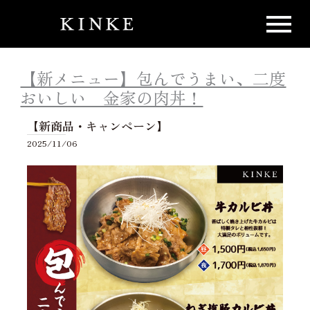
内
容
を
ス
【新メニュー】包んでうまい、二度
キ
ッ
おいしい 金家の肉丼！
プ
【新商品・キャンペーン】
2025/11/06