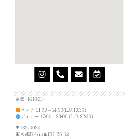
I
P
E
C
n
h
n
a
s
o
v
l
t
n
e
e
金家 -KINKE-
a
e
l
n
g
-
o
d
ランチ 11:00～14:00(L.O.13:30)
r
a
p
a
ディナー 17:00～23:00 (L.O. 22:30)
a
l
e
r
〒182-0024
m
t
-
東京都調布市布田1-26-12